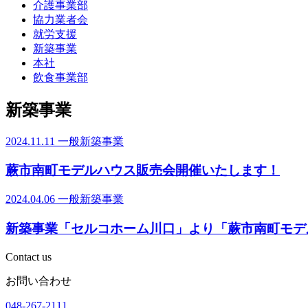
介護事業部
協力業者会
就労支援
新築事業
本社
飲食事業部
新築事業
2024.11.11
一般
新築事業
蕨市南町モデルハウス販売会開催いたします！
2024.04.06
一般
新築事業
新築事業「セルコホーム川口」より「蕨市南町モデ
Contact us
お問い合わせ
048-267-2111