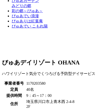
ぴゅあガーデン
みどりの郷
彩の郷～ぴゅあ～
ぴゅあでい浪漫
ぴゅありは紅葉庵
ぴゅあでい こもれ陽
ぴゅあデイリゾート OHANA
ハワイリゾート気分でくつろげる予防型デイサービス
事業者番号
1170203580
定員
40名
提供時間
9：45～17：00
埼玉県川口市上青木西 2-4-8
住所
2F