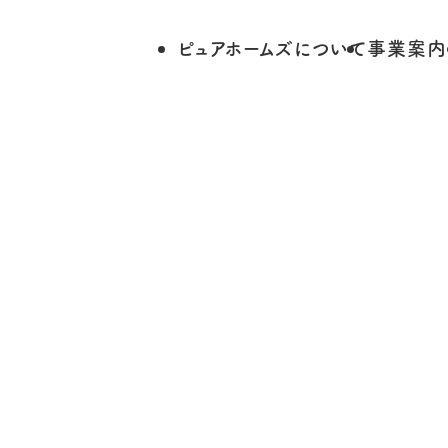
ピュアホームズについて
事業案内
Magazine
ぴゅあ通信