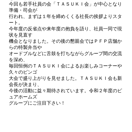
今回も若手社員の会「ＴＡＳＵＫＩ会」が中心となり
準備・司会が
行われ、まずは１年を締めくくる社長の挨拶よりスタ
ート。
今年度の反省点や来年度の抱負を語り、社員一同で現
状を見直す
機会となりました。その後の懇親会ではＰＦＰ店舗か
らの特製弁当や
オードブルなどに舌鼓を打ちながらグループ間の交流
を深め、
毎回恒例のＴＡＳＵＫＩ会によるお楽しみコーナーや
久々のビンゴ
大会で盛り上がりを見せました。ＴＡＳＵＫＩ会も新
会長が決まり、
今後の活動に益々期待されています。令和２年度のピ
ュアホームズ
グループにご注目下さい！