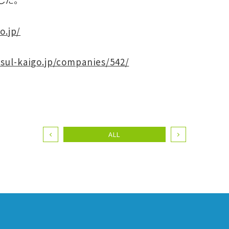
o.jp/
esul-kaigo.jp/companies/542/
ALL