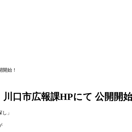
開開始！
川口市広報課HPにて 公開開
探し」
、
が