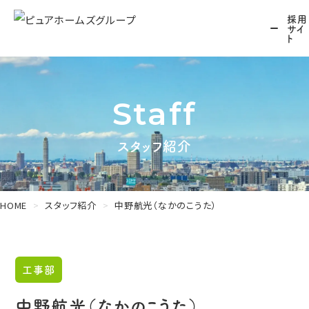
採用
サイ
ト
Staff
スタッフ紹介
HOME
スタッフ紹介
中野航光（なかのこうた）
工事部
中野航光（なかのこうた）