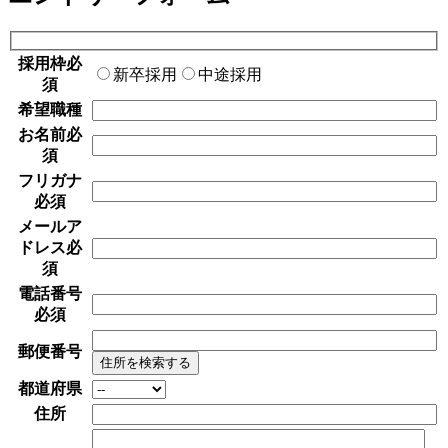
採用枠
必
新卒採用
中途採用
須
希望職種
お名前
必
須
フリガナ
必須
メールア
ドレス
必
須
電話番号
必須
郵便番号
住所を検索する
都道府県
住所