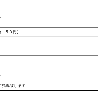
ら
給－５０円）
）
に指導致します