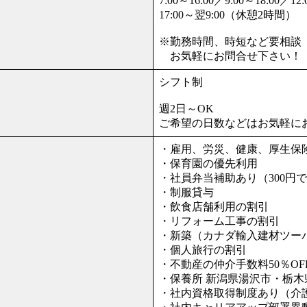
7:00～16:00／9:00～18:00／
17:00～翌9:00（休憩2時間）
※勤務時間、時短など要相談
お気軽にお問合せ下さい！
シフト制
週2日～OK
ご希望の日数などはお気軽に
・雇用、労災、健康、厚生保
・保育園の優先利用
・社員弁当補助あり（300円
・制服貸与
・飲食店舗利用の割引
・リフォーム工事の割引
・新築（カナダ輸入建材ツー
・個人旅行の割引
・不動産の仲介手数料50％OF
・保養所 新潟県湯沢市・栃
・社内資格取得制度あり（介