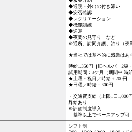
◆服薬介助
◆通院・外出の付き添い
◆安否確認
◆レクリエーション
◆機能訓練
◆送迎
◆夜間の見守り など
※通所、訪問介護、泊り（夜
★当社では基本的に残業はあ
時給1,350円［旧ヘルパー2級
試用期間：3ケ月（期間中 時
★土曜・祝日／時給＋200円
★日曜／時給＋300円
・交通費支給（上限1日1,000
昇給あり
※評価制度導入
基準以上でベースアップ可
シフト制