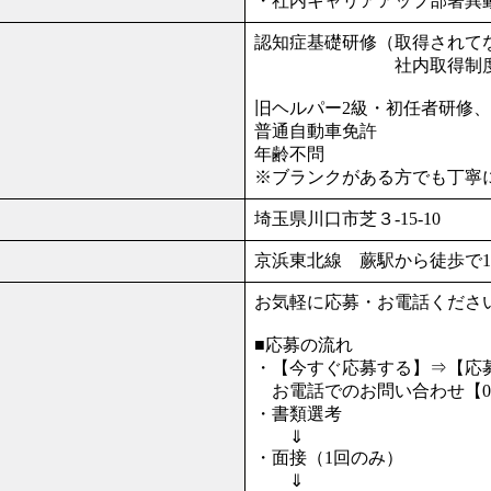
・社内キャリアアップ部署異
認知症基礎研修（取得されて
社内取得制度あり
旧ヘルパー2級・初任者研修
普通自動車免許
年齢不問
※ブランクがある方でも丁寧
埼玉県川口市芝３-15-10
京浜東北線 蕨駅から徒歩で
お気軽に応募・お電話くださ
■応募の流れ
・【今すぐ応募する】⇒【応
お電話でのお問い合わせ【048-
・書類選考
⇓
・面接（1回のみ）
⇓