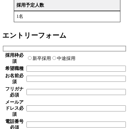
採用予定人数
1名
エントリーフォーム
採用枠
必
新卒採用
中途採用
須
希望職種
お名前
必
須
フリガナ
必須
メールア
ドレス
必
須
電話番号
必須