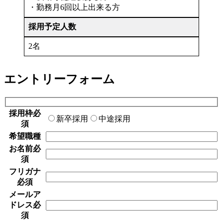
・勤務月6回以上出来る方
採用予定人数
2名
エントリーフォーム
採用枠
必
新卒採用
中途採用
須
希望職種
お名前
必
須
フリガナ
必須
メールア
ドレス
必
須