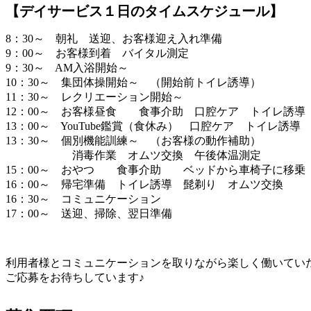
【デイサービス１日のタイムスケジュール】
8：30～ 朝礼 送迎、お客様迎え入れ準備
9：00～ お客様到着 バイタル測定
9：30～ AM入浴開始～
10：30～ 集団体操開始～ （開始前トイレ誘導）
11：30～ レクリエーション開始～
12：00～ お客様昼食 食事介助 口腔ケア トイレ誘
13：00～ YouTube鑑賞（食休み） 口腔ケア トイレ誘
13：30～ 個別機能訓練～ （お客様の動作補助）
消毒作業 オムツ交換 午後体温測定
15：00～ おやつ 食事介助 ベッドから車椅子に移乗
16：00～ 帰宅準備 トイレ誘導 髭剃り オムツ交換
16：30～ コミュニケーション
17：00～ 送迎、掃除、翌日準備
利用者様とコミュニケーションを取りながら楽しく働いてい
ご応募をお待ちしています♪