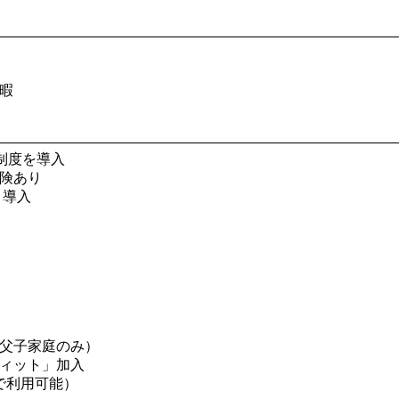
暇
制度を導入
険あり
）導入
）
父子家庭のみ）
ィット」加入
で利用可能）