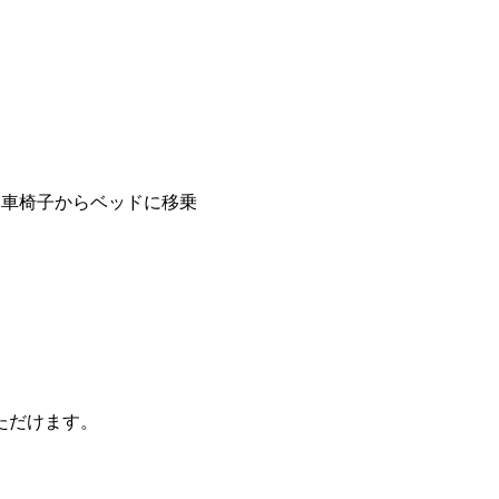
導
導 車椅子からベッドに移乗
ただけます。