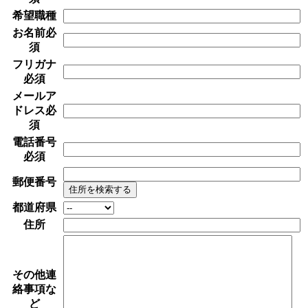
希望職種
お名前
必
須
フリガナ
必須
メールア
ドレス
必
須
電話番号
必須
郵便番号
住所を検索する
都道府県
住所
その他連
絡事項な
ど