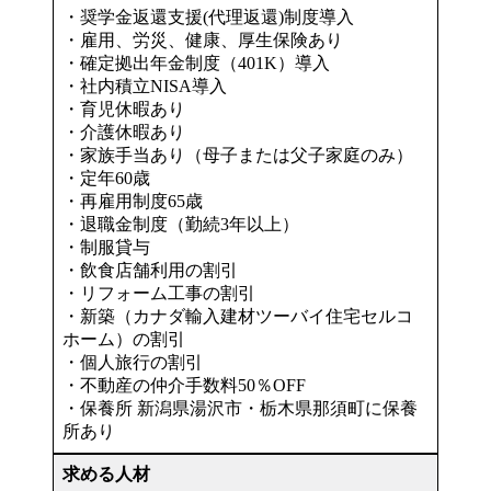
・奨学金返還支援(代理返還)制度導入
・雇用、労災、健康、厚生保険あり
・確定拠出年金制度（401K）導入
・社内積立NISA導入
・育児休暇あり
・介護休暇あり
・家族手当あり（母子または父子家庭のみ）
・定年60歳
・再雇用制度65歳
・退職金制度（勤続3年以上）
・制服貸与
・飲食店舗利用の割引
・リフォーム工事の割引
・新築（カナダ輸入建材ツーバイ住宅セルコ
ホーム）の割引
・個人旅行の割引
・不動産の仲介手数料50％OFF
・保養所 新潟県湯沢市・栃木県那須町に保養
所あり
求める人材