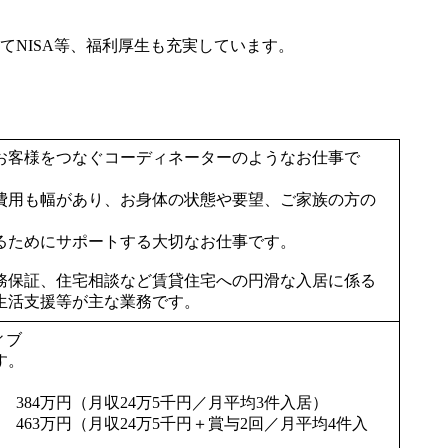
NISA等、福利厚生も充実しています。
お客様をつなぐコーディネーターのようなお仕事で
費用も幅があり、お身体の状態や要望、ご家族の方の
るためにサポートする大切なお仕事です。
務保証、住宅相談など賃貸住宅への円滑な入居に係る
生活支援等が主な業務です。
ィブ
す。
1件
384万円（月収24万5千円／月平均3件入居）
（月収24万5千円＋賞与2回／月平均4件入