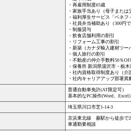
・再雇用制度65歳
・家族手当あり（母子または
・福利厚生サービス「ベネフ
・社員弁当補助あり（300円
・制服貸与
・飲食店舗利用の割引
・リフォーム工事の割引
・新築（カナダ輸入建材ツー
・個人旅行の割引
・不動産の仲介手数料50％OF
・保養所 新潟県湯沢市・栃
・社内資格取得制度あり（介
・社内キャリアアップ部署異
普通自動車免許(AT限定可）
基本的なPC操作(Word、Exc
埼玉県川口市芝1-14-3
京浜東北線 蕨駅から徒歩で
車通勤要相談