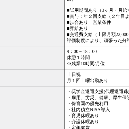
■試用期間あり（3ヶ月・月給
■賞与：年２回支給（２年目
■歩合あり 営業条件
■昇給あり
■交通費支給（上限月額22,00
評価制度により、頑張った分
9：00～18：00
休憩１時間
※残業10時間/月位
土日祝
月１回土曜出勤あり
・奨学金返還支援(代理返還)
・雇用、労災、健康、厚生保
・保育園の優先利用
・社内積立NISA導入
・育児休暇あり
・介護休暇あり
・定年60歳