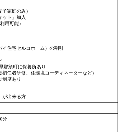
父子家庭のみ）
ィット」加入
で利用可能）
バイ住宅セルコホーム）の割引
F
木県那須町に保養所あり
護初任者研修、住環境コーディネーターなど）
動制度あり
el）が出来る方
20分