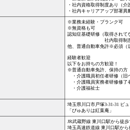
・社内資格取得制度あり（介
・社内キャリアアップ部署異
※業務未経験・ブランク可
※無資格も可
認知症基礎研修（取得されて
社内取得制度あり
他、普通自動車免許※必須（
経験者歓迎
以下をお持ちの方歓迎！
※普通自動車免許、保持の方
・介護職員初任者研修（旧ヘ
・介護職員実務者研修修了者
・介護福祉士
埼玉県川口市戸塚3-31-31 
「ぴゅありは紅葉庵」
JR武蔵野線 東川口駅から徒歩
埼玉高速鉄道線 東川口駅から