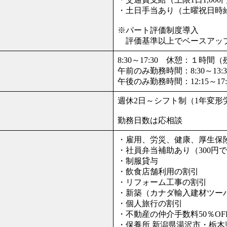
・土日手当あり（土曜祝日時給+
※パート評価制度導入
評価基準以上でベースアッ
8:30～17:30 休憩：１時
午前のみ勤務時間：8:30～13
午後のみ勤務時間：12:15～1
週休2日～シフト制（1年変形
勤務日数は応相談
・雇用、労災、健康、厚生保
・社員弁当補助あり（300円
・制服貸与
・飲食店舗利用の割引
・リフォーム工事の割引
・新築（カナダ輸入建材ツー
・個人旅行の割引
・不動産の仲介手数料50％OF
・保養所 新潟県湯沢市・栃