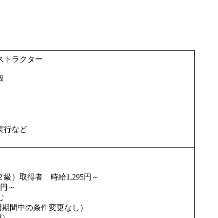
ストラクター
般
実行など
級）取得者 時給1,295円～
5円～
む
用期間中の条件変更なし）
円）