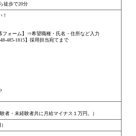
ら徒歩で20分
い！
募フォーム】⇒希望職種・氏名・住所など入力
485-1815】採用担当宛てまで
ら
験者・未経験者共に月給マイナス１万円。）
円）