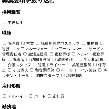
募集要項を絞り込む
採用種類
中途採用
職種
管理職
営業
福祉用具専門スタッフ
事務員
総務
ケアマネージャー
ツアーヘルパー
サービス
管理責任者
生活支援員
夜勤専従
ヘルパー夜勤専
従
看護師
訪問看護師
訪問介護士
生活相談員
介護スタッフ
送迎ドライバー
柔道整復師
保育
士
そば職人
和食調理師
ベーカリーパン製造
キ
ッチン・ホール
調理スタッフ
調理補助
雇用形態
アルバイト
パート
正社員
勤務地