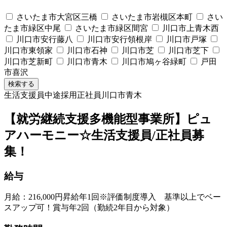
さいたま市大宮区三橋
さいたま市岩槻区本町
さい
たま市緑区中尾
さいたま市緑区間宮
川口市上青木西
川口市安行藤八
川口市安行領根岸
川口市戸塚
川口市東領家
川口市石神
川口市芝
川口市芝下
川口市芝新町
川口市青木
川口市鳩ヶ谷緑町
戸田
市喜沢
検索する
生活支援員
中途採用
正社員
川口市青木
【就労継続支援多機能型事業所】ピュ
アハーモニー☆生活支援員/正社員募
集！
給与
月給：216,000円昇給年1回※評価制度導入 基準以上でベー
スアップ可！賞与年2回（勤続2年目から対象）