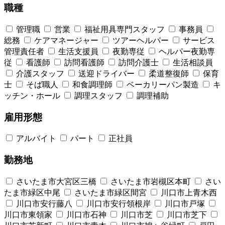
職種
管理職
営業
福祉用具専門スタッフ
事務員
総務
ケアマネージャー
ツアーヘルパー
サービス
管理責任者
生活支援員
夜勤専従
ヘルパー夜勤専
従
看護師
訪問看護師
訪問介護士
生活相談員
介護スタッフ
送迎ドライバー
柔道整復師
保育
士
そば職人
和食調理師
ベーカリーパン製造
キ
ッチン・ホール
調理スタッフ
調理補助
雇用形態
アルバイト
パート
正社員
勤務地
さいたま市大宮区三橋
さいたま市岩槻区本町
さい
たま市緑区中尾
さいたま市緑区間宮
川口市上青木西
川口市安行藤八
川口市安行領根岸
川口市戸塚
川口市東領家
川口市石神
川口市芝
川口市芝下