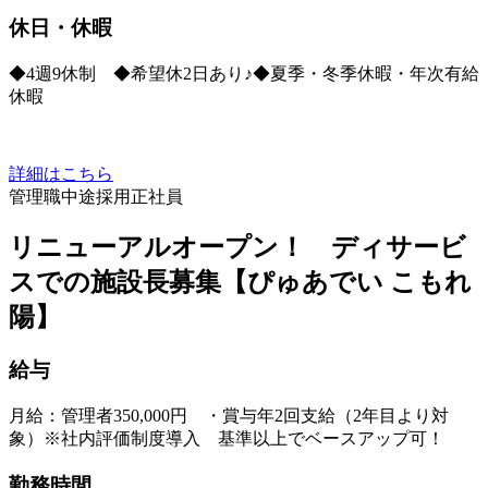
休日・休暇
◆4週9休制 ◆希望休2日あり♪◆夏季・冬季休暇・年次有給
休暇
詳細はこちら
管理職
中途採用
正社員
リニューアルオープン！ ディサービ
スでの施設長募集【ぴゅあでい こもれ
陽】
給与
月給：管理者350,000円 ・賞与年2回支給（2年目より対
象）※社内評価制度導入 基準以上でベースアップ可！
勤務時間