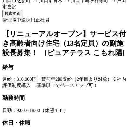
川口市芝新町
川口市青木
川口市鳩ヶ谷緑町
戸田
市喜沢
検索する
管理職
中途採用
正社員
【リニューアルオープン】サービス付
き高齢者向け住宅（13名定員）の副施
設長募集！ [ピュアテラス こもれ陽]
給与
月給：310,000円・賞与年2回支給（2年目より対象）※社内
評価制度導入 基準以上でベースアップ可！
勤務時間
日勤：9:00～18:00（休憩１ｈ）
休日・休暇