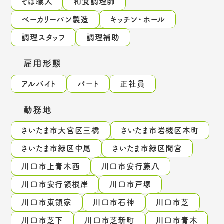
そば職人
和食調理師
ベーカリーパン製造
キッチン・ホール
調理スタッフ
調理補助
雇用形態
アルバイト
パート
正社員
勤務地
さいたま市大宮区三橋
さいたま市岩槻区本町
さいたま市緑区中尾
さいたま市緑区間宮
川口市上青木西
川口市安行藤八
川口市安行領根岸
川口市戸塚
川口市東領家
川口市石神
川口市芝
川口市芝下
川口市芝新町
川口市青木