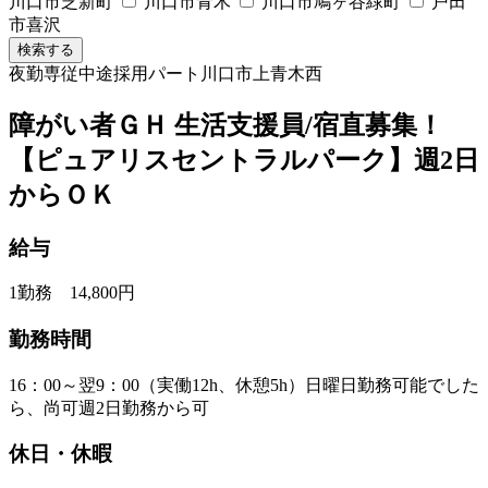
川口市芝新町
川口市青木
川口市鳩ヶ谷緑町
戸田
市喜沢
検索する
夜勤専従
中途採用
パート
川口市上青木西
障がい者ＧＨ 生活支援員/宿直募集！
【ピュアリスセントラルパーク】週2日
からＯＫ
給与
1勤務 14,800円
勤務時間
16：00～翌9：00（実働12h、休憩5h）日曜日勤務可能でした
ら、尚可週2日勤務から可
休日・休暇