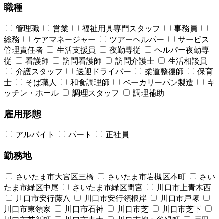
職種
管理職
営業
福祉用具専門スタッフ
事務員
総務
ケアマネージャー
ツアーヘルパー
サービス
管理責任者
生活支援員
夜勤専従
ヘルパー夜勤専
従
看護師
訪問看護師
訪問介護士
生活相談員
介護スタッフ
送迎ドライバー
柔道整復師
保育
士
そば職人
和食調理師
ベーカリーパン製造
キ
ッチン・ホール
調理スタッフ
調理補助
雇用形態
アルバイト
パート
正社員
勤務地
さいたま市大宮区三橋
さいたま市岩槻区本町
さい
たま市緑区中尾
さいたま市緑区間宮
川口市上青木西
川口市安行藤八
川口市安行領根岸
川口市戸塚
川口市東領家
川口市石神
川口市芝
川口市芝下