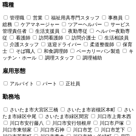
職種
管理職
営業
福祉用具専門スタッフ
事務員
総務
ケアマネージャー
ツアーヘルパー
サービス
管理責任者
生活支援員
夜勤専従
ヘルパー夜勤専
従
看護師
訪問看護師
訪問介護士
生活相談員
介護スタッフ
送迎ドライバー
柔道整復師
保育
士
そば職人
和食調理師
ベーカリーパン製造
キ
ッチン・ホール
調理スタッフ
調理補助
雇用形態
アルバイト
パート
正社員
勤務地
さいたま市大宮区三橋
さいたま市岩槻区本町
さい
たま市緑区中尾
さいたま市緑区間宮
川口市上青木西
川口市安行藤八
川口市安行領根岸
川口市戸塚
川口市東領家
川口市石神
川口市芝
川口市芝下