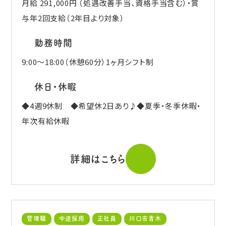
月給 291,000円 （処遇改善手当、資格手当含む）・賞
与年2回支給（2年目より対象）
勤務時間
9:00～18:00（休憩60分）1ヶ月シフト制
休日・休暇
◆4週9休制 ◆希望休2日あり♪◆夏季・冬季休暇・
年次有給休暇
詳細はこちら
管理職
中途採用
正社員
川口市青木