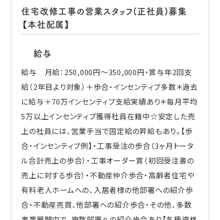
住宅改修工事の営業スタッフ(正社員)募集
【本社配属】
給与
給与 月給：250,000円〜350,000円・賞与年2回支
給（2年目より対象）＋歩合・インセンティブ多数＊過去
に給与＋70万インセンティブ支給実績あり＊毎月平均
5万以上インセンティブ獲得社員在籍中☆安定した売
上の社員には、営業手当で固定給の昇給もあり。【歩
合・インセンティブ例】・工事受注の歩合（3ヶ月トータ
ル合計売上の歩合）・工事オーダー賞（初回受注書の
売上に対する歩合）・不動産仲介歩合・高齢者住宅や
有料老人ホームへの、入居者様の他部署への紹介歩
合・不動産売買、他部署への紹介歩合・その他、多数
事業展開中で、複数部署への紹介歩合あり【各種資格