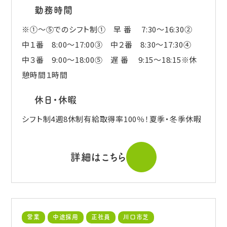
勤務時間
※①～⑤でのシフト制① 早 番 7:30～16:30②
中１番 8:00～17:00③ 中２番 8:30～17:30④
中３番 9:00～18:00⑤ 遅 番 9:15～18:15※休
憩時間１時間
休日・休暇
シフト制4週8休制有給取得率100％！夏季・冬季休暇
詳細はこちら
営業
中途採用
正社員
川口市芝