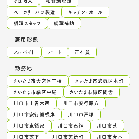
そば職人
和食調理師
ベーカリーパン製造
キッチン・ホール
調理スタッフ
調理補助
雇用形態
アルバイト
パート
正社員
勤務地
さいたま市大宮区三橋
さいたま市岩槻区本町
さいたま市緑区中尾
さいたま市緑区間宮
川口市上青木西
川口市安行藤八
川口市安行領根岸
川口市戸塚
川口市東領家
川口市石神
川口市芝
川口市芝下
川口市芝新町
川口市青木