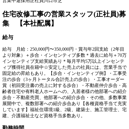
営業
中途採用
正社員
川口市芝
住宅改修工事の営業スタッフ(正社員)募
集 【本社配属】
給与
給与 月給：250,000円〜350,000円・賞与年2回支給（2年目
より対象）＋歩合・インセンティブ多数＊過去に給与＋70万
インセンティブ支給実績あり＊毎月平均5万以上インセンテ
ィブ獲得社員在籍中☆安定した売上の社員には、営業手当で
固定給の昇給もあり。【歩合・インセンティブ例】・工事受
注の歩合（3ヶ月トータル合計売上の歩合）・工事オーダー
賞（初回受注書の売上に対する歩合）・不動産仲介歩合・高
齢者住宅や有料老人ホームへの、入居者様の他部署への紹介
歩合・不動産売買、他部署への紹介歩合・その他、多数事業
展開中で、複数部署への紹介歩合あり【各種資格手当て充実
しています】福祉住環境1級、2級、建築士、施工管理士、宅
建、介護福祉士など資格手当多数あり。
勤務時間