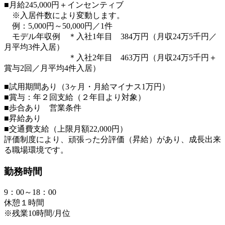
■月給245,000円＋インセンティブ
※入居件数により変動します。
例：5,000円～50,000円／1件
モデル年収例 ＊入社1年目 384万円（月収24万5千円／
月平均3件入居）
＊入社2年目 463万円（月収24万5千円＋
賞与2回／月平均4件入居）
■試用期間あり（3ヶ月・月給マイナス1万円）
■賞与：年２回支給（２年目より対象）
■歩合あり 営業条件
■昇給あり
■交通費支給（上限月額22,000円）
評価制度により、頑張った分評価（昇給）があり、成長出来
る職場環境です。
勤務時間
9：00～18：00
休憩１時間
※残業10時間/月位