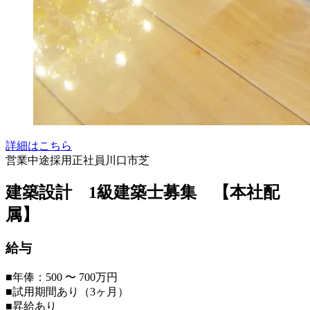
詳細はこちら
営業
中途採用
正社員
川口市芝
建築設計 1級建築士募集 【本社配
属】
給与
■年俸：500 〜 700万円
■試用期間あり（3ヶ月）
■昇給あり